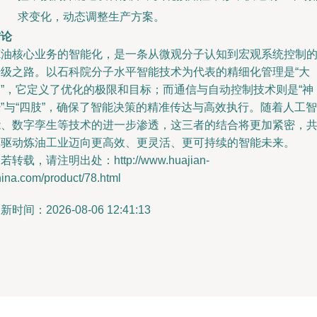
求变化，动态调整生产方案。
结论
炼油核心业务的智能化，是一条从微观分子认知到宏观系统控制
升级之路。以石科院分子水平智能技术为代表的精细化管理是“大
脑”，它定义了优化的极限和目标；而通信与自动控制技术则是“神
”与“四肢”，确保了智能决策的精准传达与高效执行。随着人工智
能、数字孪生等技术的进一步渗透，这三者的结合将更加紧密，
同驱动炼油工业迈向更高效、更灵活、更可持续的智能未来。
若转载，请注明出处：http://www.huajian-
ina.com/product/78.html
新时间：2026-08-06 12:41:13