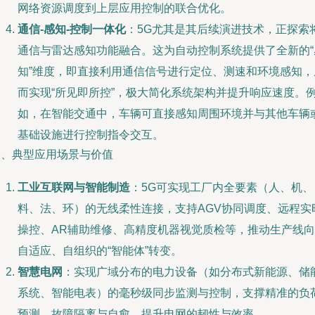
网络资源调度到上层应用控制的联合优化。
通信-感知-控制一体化
：5G尤其是其后续演进技术，正探索
通信与雷达感知功能融合。这为自动控制系统提供了全新的“
知”维度，即直接利用通信信号进行定位、测速和环境感知，
而实现“所见即所控”，极大简化系统架构并提升响应速度。
如，在智能交通中，车辆可直接感知周围环境并与其他车辆
基础设施进行控制指令交互。
三、典型应用场景与价值
工业互联网与智能制造
：5G可实现工厂内全要素（人、机、
料、法、环）的无线柔性连接，支持AGV协同调度、远程实
操控、AR辅助维修、高精度机器视觉质检等，推动生产线向
自适应、自组织的“智能体”转变。
智慧电网
：实现广域分布的电力设备（如分布式新能源、储
系统、智能电表）的毫秒级同步监测与控制，支撑精准的负
预测、故障隔离与自愈，提升电网的韧性与效率。