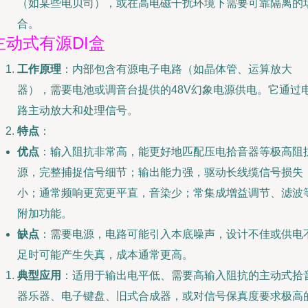
（如某些电贝司），或在高电磁干扰环境下需要可靠隔离的
合。
主动式有源DI盒
工作原理
：内部包含有源电子电路（如晶体管、运算放大
器），需要电池或调音台提供的48V幻象电源供电。它通过
路主动放大和处理信号。
特点
：
优点
：输入阻抗非常高，能更好地匹配压电拾音器等极高阻
源，完整捕捉信号细节；输出能力强，驱动长线缆信号损失
小；通常频响更宽更平直，音染少；常集成增益调节、滤波
附加功能。
缺点
：需要电源，电路可能引入本底噪声，设计不佳或供电
足时可能产生失真，成本通常更高。
典型应用
：适用于输出电平低、需要高输入阻抗的主动式拾
器乐器、电子键盘、旧式合成器，或对信号保真度要求极高