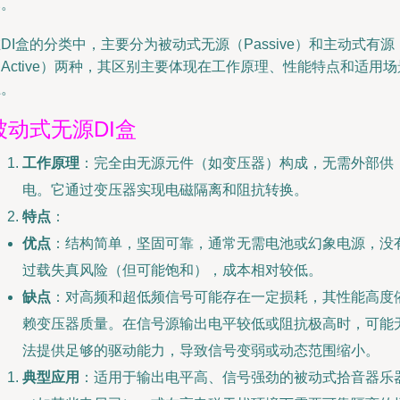
坏。
DI盒的分类中，主要分为被动式无源（Passive）和主动式有源
Active）两种，其区别主要体现在工作原理、性能特点和适用场
上。
被动式无源DI盒
工作原理
：完全由无源元件（如变压器）构成，无需外部供
电。它通过变压器实现电磁隔离和阻抗转换。
特点
：
优点
：结构简单，坚固可靠，通常无需电池或幻象电源，没
过载失真风险（但可能饱和），成本相对较低。
缺点
：对高频和超低频信号可能存在一定损耗，其性能高度
赖变压器质量。在信号源输出电平较低或阻抗极高时，可能
法提供足够的驱动能力，导致信号变弱或动态范围缩小。
典型应用
：适用于输出电平高、信号强劲的被动式拾音器乐