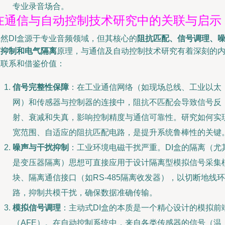
专业录音场合。
在通信与自动控制技术研究中的关联与启示
虽然DI盒源于专业音频领域，但其核心的
阻抗匹配、信号调理、
声抑制和电气隔离
原理，与通信及自动控制技术研究有着深刻的
在联系和借鉴价值：
信号完整性保障
：在工业通信网络（如现场总线、工业以太
网）和传感器与控制器的连接中，阻抗不匹配会导致信号反
射、衰减和失真，影响控制精度与通信可靠性。研究如何实
宽范围、自适应的阻抗匹配电路，是提升系统鲁棒性的关键
噪声与干扰抑制
：工业环境电磁干扰严重。DI盒的隔离（尤
是变压器隔离）思想可直接应用于设计隔离型模拟信号采集
块、隔离通信接口（如RS-485隔离收发器），以切断地线环
路，抑制共模干扰，确保数据准确传输。
模拟信号调理
：主动式DI盒的本质是一个精心设计的模拟前
（AFE）。在自动控制系统中，来自各类传感器的信号（温