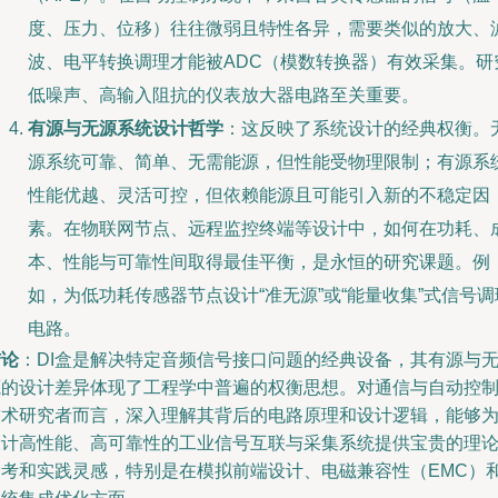
度、压力、位移）往往微弱且特性各异，需要类似的放大、
波、电平转换调理才能被ADC（模数转换器）有效采集。研
低噪声、高输入阻抗的仪表放大器电路至关重要。
有源与无源系统设计哲学
：这反映了系统设计的经典权衡。
源系统可靠、简单、无需能源，但性能受物理限制；有源系
性能优越、灵活可控，但依赖能源且可能引入新的不稳定因
素。在物联网节点、远程监控终端等设计中，如何在功耗、
本、性能与可靠性间取得最佳平衡，是永恒的研究课题。例
如，为低功耗传感器节点设计“准无源”或“能量收集”式信号调
电路。
结论
：DI盒是解决特定音频信号接口问题的经典设备，其有源与
源的设计差异体现了工程学中普遍的权衡思想。对通信与自动控
技术研究者而言，深入理解其背后的电路原理和设计逻辑，能够
设计高性能、高可靠性的工业信号互联与采集系统提供宝贵的理
参考和实践灵感，特别是在模拟前端设计、电磁兼容性（EMC）