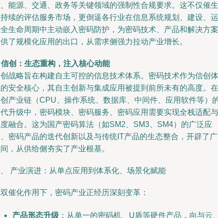
融、能源、交通、政务等关键领域的强制性合规要求。这不仅催
了持续的评估服务市场，更倒逼各行业在信息系统规划、建设、
行全生命周期中主动嵌入密码防护，为密码技术、产品和解决方
提供了规模化应用的出口，从需求侧强力拉动产业增长。
.
信创：生态重构，注入核心动能
信创战略旨在构建自主可控的信息技术体系。密码技术作为信创
系的安全核心，其自主创新与集成应用被提到前所未有的高度。
信创产业链（CPU、操作系统、数据库、中间件、应用软件等）
迭代升级中，密码模块、密码服务、密码应用需要实现全栈适配
度融合。这为国产密码算法（如SM2、SM3、SM4）的广泛应
用、密码产品的迭代创新以及与传统IT产品的生态整合，开辟了广
空间，从供给侧夯实了产业根基。
二、 产业演进：从单点应用到体系化、场景化赋能
在双催化作用下，密码产业正经历深刻变革：
产品形态升级
：从单一的密码机、U盾等硬件产品，向与云