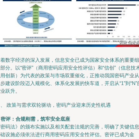
随着数字经济的深入发展，信息安全已成为国家安全体系的重要
部分。以“密评”（商用密码应用安全性评估）和“信创”（信息技
应用创新）为代表的政策与市场双重催化，正推动我国密码产业
步建设阶段迈入规模化、体系化发展的快车道，开启从“1”到“N”
产业跃升。
一、 政策与需求双轮驱动，密码产业迎来历史性机遇
.
密评：合规刚需，筑牢安全底座
《密码法》的颁布实施以及相关配套法规的完善，明确了关键信
基础设施必须依法进行商用密码应用安全性评估。密评已成为金